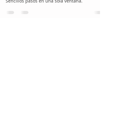
Domingo G
24 jun 2020
1 min de lectura
Configuración de router Tenda
¿Cómo configurar cualquier router Tenda?
Sencillos pasos en una sola ventana.